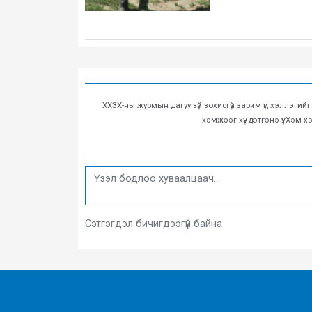
ХХЗХ-ны журмын дагуу зүй зохисгүй зарим үг, хэллэгий
хэмжээг хүндэтгэнэ үү. Хэм 
Сэтгэгдэл бичигдээгүй байна