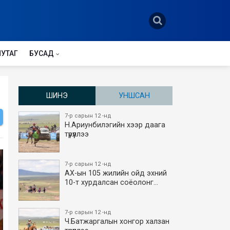
НУТАГ
БУСАД
ШИНЭ
УНШСАН
7-р сарын 12 -нд
Н.Ариунбилэгийн хээр даага
түрүүллээ
7-р сарын 12 -нд
АХ-ын 105 жилийн ойд эхний
10-т хурдалсан соёолонг…
7-р сарын 12 -нд
Ч.Батжаргалын хонгор халзан