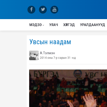
МЭДЭЭ
УЯАЧ
ХҮЛГЭД
УРАЛДААНУУД
Увсын наадам
А.Тэлмэн
2014 оны 7-р сарын 31 -нд