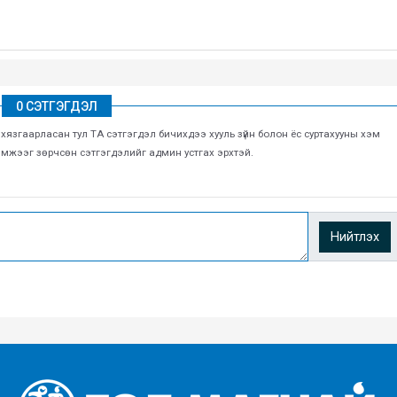
0 СЭТГЭГДЭЛ
г хязгаарласан тул ТА сэтгэгдэл бичихдээ хууль зүйн болон ёс суртахууны хэм
хэмжээг зөрчсөн сэтгэгдэлийг админ устгах эрхтэй.
Нийтлэх