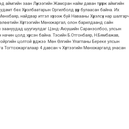
д аймгийн заан Лүжээгийн Жамсран найм даван түрүүлж аймгийн
удамт бөх Хүрэлбаатарын Оргилболд үзүүр булаасан байна. Их
нхбаяр, найдвар итгэл хүлээж буй Навааны Хүрэлсүх нар шалгар
өлөөтийн Хүлтээгийн Мөнхжаргал, олон барилдаанд сайн
мын заануудад шуугиулдаг Цэнд-Аюушийн Саранзолбоо, улсын
н начин цолд хүрсэн байна. Тэсийн Б.Отгонбаяр, Н.Бямбажав,
тойргийн цолтой үлджээ. Мөн Өлгийн Улагпаны Береке улсын
га Тогтохжаргалаар 4 давсан ч Хүлтээгийн Мөнхжаргалд унасан