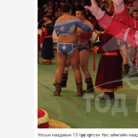
Улсын наадмын 15 түрүүг хүртсэн Увс аймгийн наадам