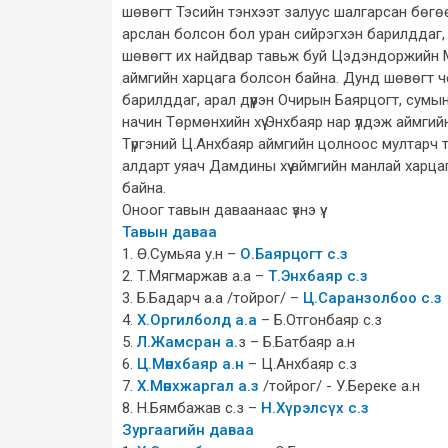
шөвөгт Тэсийн тэнхээт залуус шалгарсан бөгөө
арслан болсон бол уран сийрэгхэн барилддаг, 
шөвөгт их найдвар тавьж буй Цэдэндоржийн Мө
аймгийн харцага болсон байна. Дунд шөвөгт ч
барилддаг, арал дүүрэн Очирын Баярцогт, су
начин Төрмөнхийн хүү Энхбаяр нар үлдэж аймгий
Түргэний Ц.Анхбаяр аймгийн цолноос мултарч 
алдарт уяач Дамдины хүү аймгийн манлай харца
байна.
Оноог тавын даваанаас үзнэ үү.
Тавын даваа
1. Ө.Сумьяа у.н –
О.Баярцогт с.з
2. Т.Мягмаржав а.а –
Т.Энхбаяр с.з
3. Б.Бадарч а.а /тойрог/ –
Ц.Саранзолбоо с.з
4.
Х.Оргилболд а.а
– Б.Отгонбаяр с.з
5.
Л.Жамсран а.
з – Б.Батбаяр а.н
6.
Ц.Мөнхбаяр а.н
– Ц.Анхбаяр с.з
7.
Х.Мөнхжаргал а.з
/тойрог/ - У.Береке а.н
8. Н.Бямбажав с.з –
Н.Хүрэлсүх с.з
Зургаагийн даваа