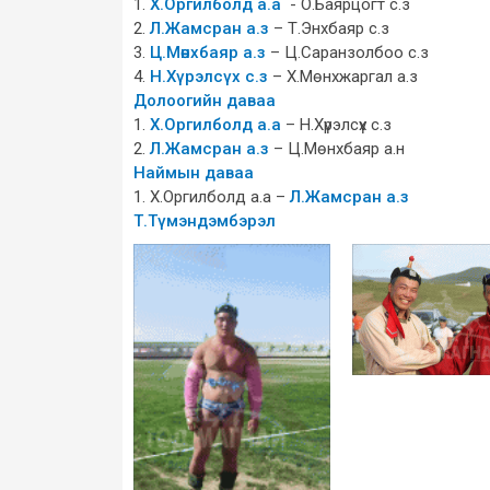
1.
Х.Оргилболд а.а
- О.Баярцогт с.з
2.
Л.Жамсран а.з
– Т.Энхбаяр с.з
3.
Ц.Мөнхбаяр а.з
– Ц.Саранзолбоо с.з
4.
Н.Хүрэлсүх с.з
– Х.Мөнхжаргал а.з
Долоогийн даваа
1.
Х.Оргилболд а.а
– Н.Хүрэлсүх с.з
2.
Л.Жамсран а.з
– Ц.Мөнхбаяр а.н
Наймын даваа
1. Х.Оргилболд а.а –
Л.Жамсран а.з
Т.Түмэндэмбэрэл