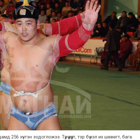
д 256 хүчтэн зодогложээ. Түрүү үзүүрт, тэр бүү хэл их шөвөгт, бага