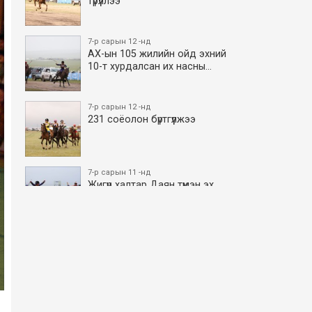
түрүүллээ
7-р сарын 12 -нд
АХ-ын 105 жилийн ойд эхний
10-т хурдалсан их насны…
7-р сарын 12 -нд
231 соёолон бүртгүүлжээ
7-р сарын 11 -нд
Жигүүр халтар Даян түмэн эх
боллоо
7-р сарын 11 -нд
АХ-ын 105 жилийн ойд эхний
10-т хурдалсан азаргану…
7-р сарын 11 -нд