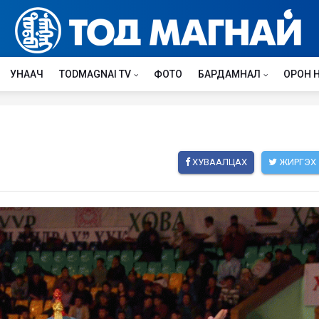
УНААЧ
TODMAGNAI TV
ФОТО
БАРДАМНАЛ
ОРОН 
ХУВААЛЦАХ
ЖИРГЭХ