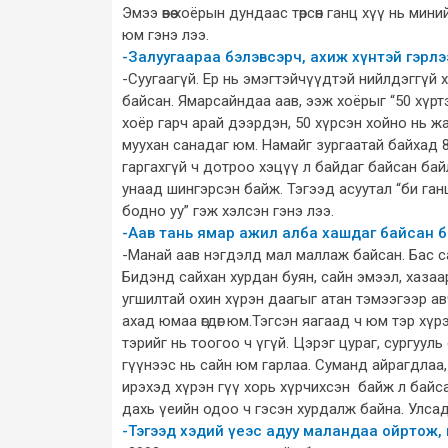
Эмээ өвөө хоёрын дундаас төрсөн ганц хүү нь мини
юм гэнэ лээ.
-Залуугаараа бэлэвсэрч, ахиж хүнтэй гэрлэ
-Суугаагүй. Ер нь эмэгтэйчүүдтэй нийлдэггүй хэр
байсан. Ямарсайндаа аав, ээж хоёрыг “50 хүртэл
хоёр гарч арай дээрдэн, 50 хүрсэн хойно нь жаа
муухан санадаг юм. Намайг зургаатай байхад 8
гаргахгүй ч дотроо хэцүү л байдаг байсан бай
унаад шингэрсэн байж. Тэгээд асуутал “би ган
бодно уу” гэж хэлсэн гэнэ лээ.
-Аав тань ямар ажил алба хашдаг байсан б
-Манай аав нэгдэлд мал маллаж байсан. Бас са
Бидэнд сайхан хурдан буян, сайн эмээл, хазаа
угшилтай охин хүрэн даагыг атан тэмээгээр ав
ахад юмаа өгдөг юм.Тэгсэн яагаад ч юм тэр хүр
тэрийг нь тоогоо ч үгүй. Цэрэг цураг, сургууль 
гүүнээс нь сайн юм гарлаа. Суманд айрагдлаа
ирэхэд хүрэн гүү хорь хүрчихсэн байж л байсан
дахь үеийн одоо ч гэсэн хурдалж байна. Улсад
-Тэгээд хэдий үеэс адуу маландаа ойртож,