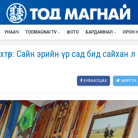
УНААЧ
TODMAGNAI TV
ФОТО
БАРДАМНАЛ
ОРОН 
хтөр: Сайн эрийн үр сад бид сайхан л
ХУВААЛЦАХ
ЖИРГЭХ