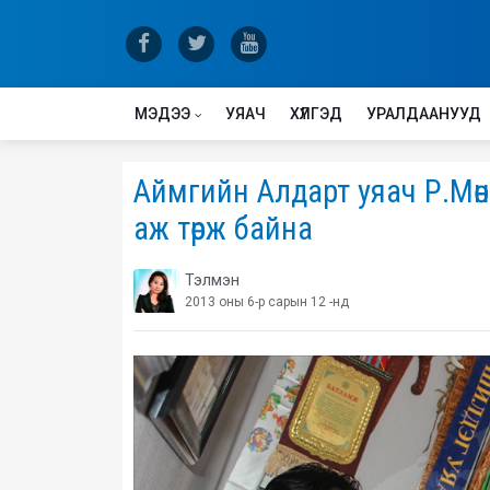
МЭДЭЭ
УЯАЧ
ХҮЛГЭД
УРАЛДААНУУД
Аймгийн Алдарт уяач Р.Мөн
аж төрж байна
Тэлмэн
2013 оны 6-р сарын 12 -нд