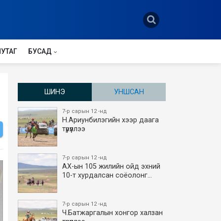
НУТАГ
БУСАД
ШИНЭ
УНШСАН
7-р сарын 12 -нд
Н.Ариунбилэгийн хээр даага
түрүүллээ
7-р сарын 12 -нд
АХ-ын 105 жилийн ойд эхний
10-т хурдалсан соёолонг…
7-р сарын 12 -нд
Ч.Батжаргалын хонгор халзан