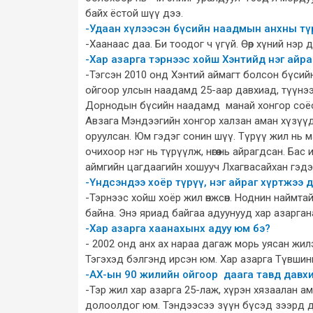
байх ёстой шүү дээ.
-Удаан хүлээсэн бүсийн наадмын анхны түр
-Хаанаас даа. Би тоодог ч үгүй. Өөр хүний нэр 
-Хар азарга тэрнээс хойш Хэнтийд нэг айр
-Тэгсэн 2010 онд Хэнтий аймагт болсон бүсийн
ойгоор улсын наадамд 25-аар давхиад, түүнээс
Дорнодын бүсийн наадамд манай хонгор соёо
Авзага Мэндээгийн хонгор халзан аман хүзүүд
оруулсан. Юм гэдэг сонин шүү. Түрүү жил нь 
очихоор нэг нь түрүүлж, нөгөө нь айрагдсан. Б
аймгийн цагдаагийн хошууч Лхагвасайхан гэдэ
-Үндсэндээ хоёр түрүү, нэг айраг хүртжээ
-Тэрнээс хойш хоёр жил өнжсөн. Ноднин наймта
байна. Энэ яриад байгаа адуунууд хар азарганаа
-Хар азарга хаанахынх адуу юм бэ?
- 2002 онд анх ах нараа дагаж морь уясан жи
Тэгэхэд бэлгэнд ирсэн юм. Хар азарга Түвши
-АХ-ын 90 жилийн ойгоор даага тавд давх
-Тэр жил хар азарга 25-лаж, хүрэн хязаалан а
долоолдог юм. Тэндээсээ зүүн бүсэд зээрд да