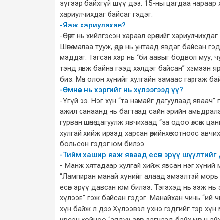
зүгээр байхгүй шүү дээ. 15-ны цагдаа нараар хөөлг
хариулчихдаг байсаг гэдэг.
-Яаж хариулахав?
-Өөрт нь хийлгэсэн хараал ерөөлийг хариулчихд
Шөнө малаа тууж, өдөр нь унтаад явдаг байсан г
мэддэг. Тэгсэн хэр нь “би аавыг бодвол муу, 
тэнд явж байна гээд хэлдэг байсан” хэмээн ярьд
биз. Мөн олон хүнийг хулгайн замаас гаргаж ба
-Өмнөөс нь хэргийг нь хүлээгээд үү?
-Үгүй ээ. Нэг хүн “та намайг дагуулаад яваач” 
ажил санаанд нь багтаад сайн эрийн амьдралаа
гурван шөнө дагуулж явчихаад “за одоо өлсөж цан
хулгай хийж ирээд харсан өөрийнхөө хотноос авчих
больсон гэдэг юм билээ.
-Тийм хашир яаж яваад есөн эрүү шүүлтийг
- Манж хятадаар хулгай хийж явсан нэг хүний 
“Лампиран манай хүнийг алаад эмээлтэй морь 
есөн эрүү давсан юм билээ. Тэгэхэд нь ээж нь
хүлээв” гэж байсан гэдэг. Манайхан чинь “ий ч
хүн байж л дээ.Хүлээвэл үхнэ гэдгийг тэр хүн 
ирсэн хойноо “аядуу зөөлөн загнаад байх мөн ч 