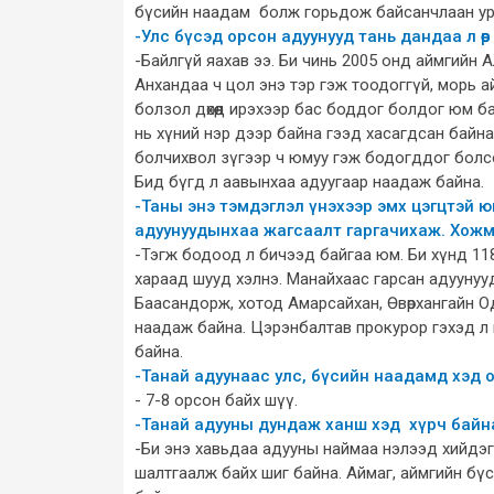
бүсийн наадам болж горьдож байсанчлаан ур
-Улс бүсэд орсон адуунууд тань дандаа л өөр
-Байлгүй яахав ээ. Би чинь 2005 онд аймгийн 
Анхандаа ч цол энэ тэр гэж тоодоггүй, морь 
болзол дөхөөд ирэхээр бас боддог болдог юм 
нь хүний нэр дээр байна гээд хасагдсан байна
болчихвол зүгээр ч юмуу гэж бодогддог болсо
Бид бүгд л аавынхаа адуугаар наадаж байна.
-Таны энэ тэмдэглэл үнэхээр эмх цэгцтэй ю
адуунуудынхаа жагсаалт гаргачихаж. Хожм
-Тэгж бодоод л бичээд байгаа юм. Би хүнд 118
хараад шууд хэлнэ. Манайхаас гарсан адуунууд
Баасандорж, хотод Амарсайхан, Өвөрхангайн О
наадаж байна. Цэрэнбалтав прокурор гэхэд л
байна.
-Танай адуунаас улс, бүсийн наадамд хэд 
- 7-8 орсон байх шүү.
-Танай адууны дундаж ханш хэд хүрч байн
-Би энэ хавьдаа адууны наймаа нэлээд хийдэг
шалтгаалж байх шиг байна. Аймаг, аймгийн бүс