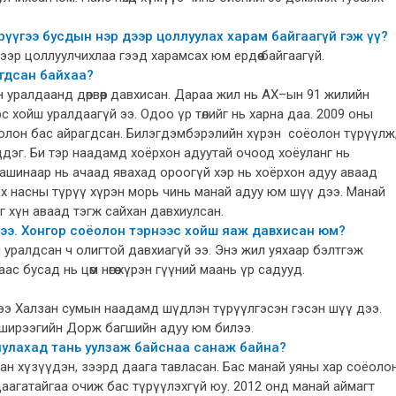
үүгээ бусдын нэр дээр цоллуулах харам байгаагүй гэж үү?
дээр цоллуулчихлаа гээд харамсах юм ердөө байгаагүй.
агдсан байхаа?
 уралдаанд дөрвөөр давхисан. Дараа жил нь АХ–ын 91 жилийн
 хойш уралдаагүй ээ. Одоо үр төлийг нь харна даа. 2009 оны
лон бас айрагдсан. Билэгдэмбэрэлийн хүрэн соёолон түрүүлж
дэг. Би тэр наадамд хоёрхон адуутай очоод хоёуланг нь
машинаар нь ачаад явахад ороогүй хэр нь хоёрхон адуу аваад
ас их насны түрүү хүрэн морь чинь манай адуу юм шүү дээ. Манай
г хүн аваад тэгж сайхан давхиулсан.
 дээ. Хонгор соёолон тэрнээс хойш яаж давхисан юм?
й уралдсан ч олигтой давхиагүй ээ. Энэ жил уяхаар бэлтгэж
с бусад нь цөм нөгөө хүрэн гүүний маань үр садууд.
лээ Халзан сумын наадамд шүдлэн түрүүлгэсэн гэсэн шүү дээ.
нширээгийн Дорж багшийн адуу юм билээ.
иулахад тань уулзаж байснаа санаж байна?
ман хүзүүдэн, зээрд даага тавласан. Бас манай уяны хар соёоло
агатайгаа очиж бас түрүүлэхгүй юу. 2012 онд манай аймагт