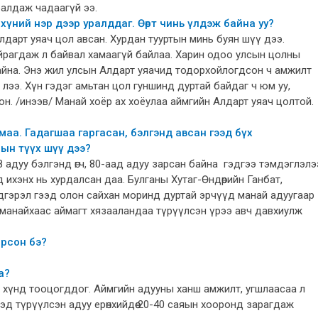
алдаж чадаагүй ээ.
 хүний нэр дээр уралддаг. Өөрт чинь үлдэж байна уу?
Алдарт уяач цол авсан. Хурдан тууртын минь буян шүү дээ.
айрагдаж л байвал хамаагүй байлаа. Харин одоо улсын цолны
байна. Энэ жил улсын Алдарт уяачид тодорхойлогдсон ч амжилт
 лээ. Хүн гэдэг амьтан цол гуншинд дуртай байдаг ч юм уу,
н. /инээв/ Манай хоёр ах хоёулаа аймгийн Алдарт уяач цолтой.
маа. Гадагшаа гаргасан, бэлгэнд авсан гээд бүх
ын түүх шүү дээ?
 адуу бэлгэнд өгч, 80-аад адуу зарсан байна гэдгээ тэмдэглэлэ
 ихэнх нь хурдалсан даа. Булганы Хутаг-Өндөрийн Ганбат,
дгэрэл гээд олон сайхан моринд дуртай эрчүүд манай адуугаар
 манайхаас аймагт хязааландаа түрүүлсэн үрээ авч давхиулж
орсон бэ?
а?
 хүнд тооцогддог. Аймгийн адууны ханш амжилт, угшлаасаа л
эд түрүүлсэн адуу ерөнхийдөө 20-40 саяын хооронд зарагдаж