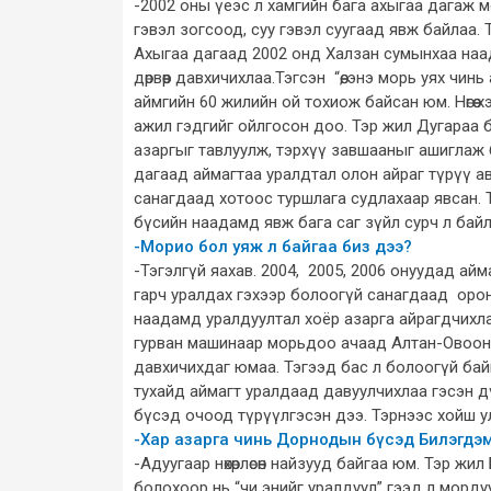
-2002 оны үеэс л хамгийн бага ахыгаа дагаж м
гэвэл зогсоод, суу гэвэл суугаад явж байлаа.
Ахыгаа дагаад 2002 онд Халзан сумынхаа наа
дөрвөөр давхичихлаа.Тэгсэн “өө, энэ морь уях ч
аймгийн 60 жилийн ой тохиож байсан юм. Нөгөө 
ажил гэдгийг ойлгосон доо. Тэр жил Дугараа
азаргыг тавлуулж, тэрхүү завшааныг ашиглаж 
дагаад аймагтаа уралдтал олон айраг түрүү а
санагдаад хотоос туршлага судлахаар явсан. 
бүсийн наадамд явж бага саг зүйл сурч л байл
-Морио бол уяж л байгаа биз дээ?
-Тэгэлгүй яахав. 2004, 2005, 2006 онуудад айм
гарч уралдах гэхээр болоогүй санагдаад орон
наадамд уралдуултал хоёр азарга айрагдчихл
гурван машинаар морьдоо ачаад Алтан-Овооны та
давхичихдаг юмаа. Тэгээд бас л болоогүй бай
тухайд аймагт уралдаад давуулчихлаа гэсэн д
бүсэд очоод түрүүлгэсэн дээ. Тэрнээс хойш у
-Хар азарга чинь Дорнодын бүсэд Билэгдэ
-Адуугаар нөхөрлөсөн найзууд байгаа юм. Тэр 
болохоор нь “чи энийг уралдуул” гээд л морду