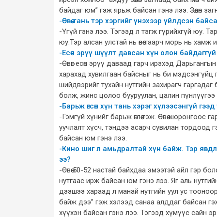
байдаг юм” гэж ярьж байсан гэнэ лээ. Зөөлөн з
-Өвөө тань тэр хэргийг үнэхээр үйлдсэн байс
-Үгүй гэнэ лээ. Тэгээд л тэгж гүрийхгүй юу. Тэ
юу.Тэр алсан улстай нь өвөө таарч морь нь хамж
-Есөн эрүү шүүлт давсан хүн олон байдаггү
-Өвөг есөн эрүү даваад гарч ирэхэд Дарьгангын
харахад хувилгаан байсныг нь би мэдсэнгүйц 
шийдвэрийг тухайн нутгийн захирагч гаргадаг б
болж, жинс цолоо бууруулан, цалин пүнлүүгээ 
-Барьж өгсөн хүн тань хэрэг хүлээсэнгүй гээд
-Гэмгүй хүнийг барьж өглөө гэж. Өвөө шоронгоос
уучлалт хүсч, тэндээ асарч сувилан тордоод г
байсан юм гэнэ лээ.
-Кино шиг л амьдралтай хүн байж. Тэр явдла
ээ?
-Өвөө 50-52 настай байхдаа эмээтэй айл гэр бо
нутгаас ирж байсан юм гэнэ лээ. Яг аль нутгий
дээшээ хараад л манай нутгийн уул ус тооноор
байж дээ” гэж хэлээд санаа алддаг байсан гэж.
хүүхэн байсан гэнэ лээ. Тэгээд хүмүүс сайн э