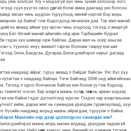
орь уяж эхэлсэн. Юу ч мэдэхгүй хүн чинь хүний хэлснээр зогс
 Тэгээд сүүл рүүгээ овоо дөртэй болж амиа даагаад уях болсон.
дамд явсан чинь шүдлэн түрүүлээд, миний нэртэй бор морь
инь амархан эд байна” гэж бодогдоод явчихлаа даа. Тэр жил манай
хэдийгээ аваад аймаг руу ирсэн чинь хоцроод, тэгээд л амаргүй
 буюу Бат-Өлзий манай аймгийн ойд ирж Тэрбишийн буурал
би гэдэн хүн шавиар орж байлаа. Дараа жил нь хоёр ахыгаа
всан ч, түүнээс илүү амжилт гаргах боломж тааруу юм шиг
Тэгээд Онон, Бандгаа, Дугараа, Билэгдэмбэрэл нарыг дагаад
аа.
агтаа наадаад айраг, түрүү аваад л байдаг байсан. Улс бүс рүү
 нутагтаа л наадаад байлаа. Тэгж байгаад 2008 онд аймгийнхаа
аа. Тэгээд л одоо болчихож байгаа юм болов уу гэж бодоод
хилгат очсон. Хар азарга маань еслөөд, нөгөөх нь арван хэдээр
гаа юм байна гэдэг дүгнэлтэнд хүрсэн. Гэхдээ хар азарганыхаа
үгнэлт хийж, дараа жил нь сумандаа уралдаж гуравлуулаад, зүү
лс бүсийн наадамд морьд маань айрагдаж, түрүүлж л байна.
мбэрэл Манлайн нэр дээр цоллогдсон санагдах юм?
жил Билэгдэмбэрэл маань морь малаа алдаад, уралдаж чадаагүй
улчихсан юм. Найз нөхөд хүмүүс чинь биенийгээ дэмжиж тусалж