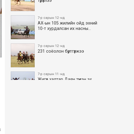
түрүүллээ
7-р сарын 12 -нд
АХ-ын 105 жилийн ойд эхний
10-т хурдалсан их насны…
7-р сарын 12 -нд
231 соёолон бүртгүүлжээ
7-р сарын 11 -нд
Жигүүр халтар Даян түмэн эх
боллоо
7-р сарын 11 -нд
АХ-ын 105 жилийн ойд эхний
10-т хурдалсан азаргану…
с
7-р сарын 11 -нд