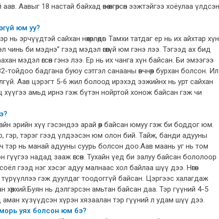
й аав. Аавыг 18 настай байхад өвөө өнгөрсөн ээжтэйгээ хоёулаа үлдсэ
эгүй юм уу?
 нь эрчүүдтэй сайхан нөхөрлөдөг. Тамхи татдаг ер нь их айхтар хүн
 чинь би мэднэ” гээд мэдэл өгөөгүй юм гэнэ лээ. Тэгээд ах бид
хан мэдэл өгсөн гэнэ лээ. Ер нь их чанга хүн байсан. Би эмээгээ
2-тойдоо бадгана буюу сэтгэл санааны өвчнөөр бурхан болсон. Ил
лгүй. Аав цэрэгт 5-6 жил болоод ирэхэд ээжийнх нь урт сайхан
ц хүүгээ амьд ирнэ гэж бүтэн нойртой хонож байсан гэж чи
э?
йн эрийн хүү гэсэндээ арай өөр байсан юмуу гэж би боддог юм.
р, гэр, тэрэг гээд үлдээсэн юм олон бий. Тайж, банди адууны
ч тэр нь манай адууны суурь болсон доо.Аав маань уг нь том
эн гүүгээ надад зааж өгсөн. Тухайн үед би залуу байсан бололоор
соёл гээд нэг хэсэг адуу малнаас хол байлаа шүү дээ. Нөгөө
, түрүүллээ гэж дуулдаг тоодоггүй байсан. Цэргээс халагдаж
 хөөрхий.Буян нь дэлгэрсэн амьтан байсан даа. Тэр гүүний 4-5
 аман хүзүүдсэн хүрэн хязаалан тэр гүүний л удам шүү дээ.
 морь уях болсон юм бэ?