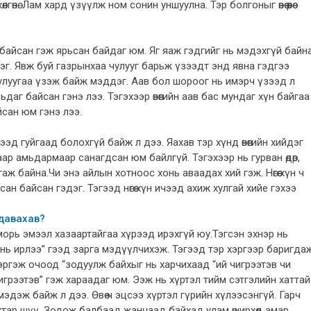
өнө. Лам хард үзүүлж ном сонин уншуулна. Тэр болгоныг өвөө өөрөө
аг байсан гэж ярьсан байдаг юм. Яг яаж гэдгийг нь мэдэхгүй байна
эдэг. Явж буй газрынхаа чулууг барьж үзээдт энд явна гэдгээ
чулуугаа үзэж байж мэддэг. Аав бол шороог нь имэрч үзээд л
аг байсан гэнэ лээ. Тэгэхээр өвөөгийн аав бас мундаг хүн байгаа
йсан юм гэнэ лээ.
гээд гуйгаад болохгүй байж л дээ. Яахав тэр хүнд өвөөгийн хийдэг
р амьдармаар санагдсан юм байлгүй. Тэгэхээр нь гурван өдөр,
гаж байна.Чи энэ айлын хотноос хонь аваадах хий гэж. Нөгөө хүн ч
сан байсан гэдэг. Тэгээд нөгөө хүн ичээд ахиж хулгай хийе гэхээ
 давахав?
морь эмээл хазаартайгаа хүрээд ирэхгүй юу.Тэгсэн эхнэр нь
нь ирлээ” гээд зарга мэдүүлчихэж. Тэгээд тэр хэргээр баригда
 эргэж очоод “зодуулж байхыг нь харчихаад “ий чигрээтэв чи
игрээтэв” гэж хараадаг юм. Ээж нь хүртэл тийм сэтгэлийн хаттай
мэдэж байж л дээ. Өвөө ч эцсээ хүртэл гүрийн хүлээсэнгүй. Гарч
айхтар шүү. Зодож балбаад жанчаад байхад улам өширхөөд амар