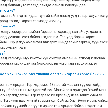
агнаад байвал уясах гээд байдаг байсан байлгүй дээ.
ан юм уу?
р эмэгтэйн нөхөр нь худал хулгай хийж яваад урд газар алуулчихгү
 ирээд тэгээд хэрэгт хэлмэгдэхгүй юу.
й байхаа?
 хошуу хариуцсан амбан “араас нь харахад хулгайч, урдаас нь
гээд уучлалт хүсч байсан гэдэг юм. Тэр үед барьж хорих
айж. Тэр дагуу амбантан өвөөг барих шийдвэрийг гаргаж, түүнээсэ
хасуулсан гэдэг.
 үү?
 гараад хариугүй муу биетэй хүн очиход амбан нь эхлээд байснаа
эрээдээ харих дайтай болохоор нь үхэр тэргээр хүргэж өгч
ас хойш эхнэр авч төлөвшин аав тань гарсан хэрэг байх нь
лсон гэж ярьдаг. Тэр үед эмээ 18 настай жаахан хүүхэд хойд
н хүн байсныг нь мэддэггүй юм. Манай ээж ярихдаа “хөөрхий минь
оо харагддагсан. Тэр газраас би ирж энд ясаа тавих хувьтай
 Тэгэхээр өндөр уултай газрын хүн байгаа биз. Эмээ маань сайха
р сайхан хүүхнийг оргуулж иржээ гэж ярьдаг байсан гэдэг юм.