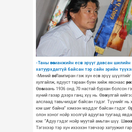
-Таны өвөө манжийн есөн эрүүг давсан шилий
хатуурхдаггүй байсан тэр сайн эрийн түүх
-Миний өвөө Лампиран гэж хүн есөн эрүү шүүлтийг
хулгайлж, ядууст тараан буян хийж явснаас өөрөө 
Өвөө маань 1936 онд 70 настай бурхан болсон г
хүний газар дээрх ганц хүү нь. Өвөө хулгай хи
алслаад тавьчихдаг байсан гэдэг. Түүнийг нь 
юм шиг байна” хэмээн мэддэг байсан гэдэг. Өөр
олон хоног нойр хоолгүй адуугаа туугаад явдаг
юм. “Адуу гэдэг нойр муутай амьтан шүү. Шөнө х
Тэгэхээр тэр хүн ихээхэн тэвчээр хатуужил га