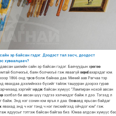
н сайн эр байсан гэдэг. Дээдэст тал засч, доодост
ээс хуваалцаач?
 давсан шилийн сайн эр байсан гэдэг. Баячуудын хөрөнгөнөөс
юмтай болчихъё, баян болчихъё гэж яваагүй өвөөгөөрөө бахархдаг юм.
эхээр 1866 онд төрсөн болж байнаа даа. Миний аав Рагчаа тэр
йгээд явахдаа дээлийнхээ бүсийг тайлж ташууран дээрээ гурав
харчихаад хэргийг мөрдөж байсан хүмүүс “Лампиран нохой авсан
өөр хэлбэл би авсан шүү гэдгээ хэлчихдэг байж л дээ. Тэгээд л
 байж. Энд нэг сонин юм яръя л даа. Өвөө аавд ярьсан байдаг
өөж явахад энд ч нэг тэнд ч нэг писхийгээд ойчдог юм” гэж.
ргаж ядуусыг тэтгэж байсан байгаа биз. Юмаа алдсан хүмүүс ба