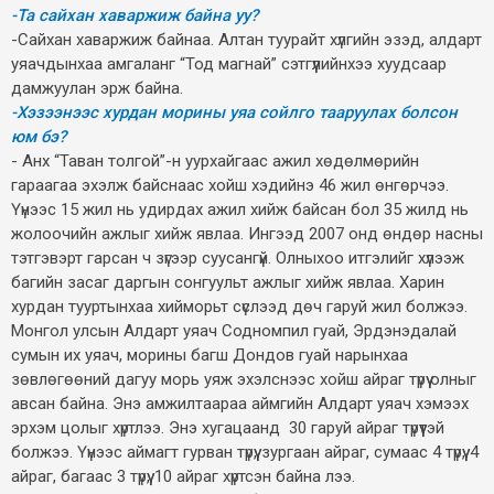
-Та сайхан хаваржиж байна уу?
-Сайхан хаваржиж байнаа. Алтан туурайт хүлгийн эзэд, алдарт
уяачдынхаа амгаланг “Тод магнай” сэтгүүлийнхээ хуудсаар
дамжуулан эрж байна.
-Хэзээнээс хурдан морины уяа сойлго тааруулах болсон
юм бэ?
- Анх “Таван толгой”-н уурхайгаас ажил хөдөлмөрийн
гараагаа эхэлж байснаас хойш хэдийнэ 46 жил өнгөрчээ.
Үүнээс 15 жил нь удирдах ажил хийж байсан бол 35 жилд нь
жолоочийн ажлыг хийж явлаа. Ингээд 2007 онд өндөр насны
тэтгэвэрт гарсан ч зүгээр суусангүй. Олныхоо итгэлийг хүлээж
багийн засаг даргын сонгуульт ажлыг хийж явлаа. Харин
хурдан тууртынхаа хийморьт сүслээд дөч гаруй жил болжээ.
Монгол улсын Алдарт уяач Содномпил гуай, Эрдэнэдалай
сумын их уяач, морины багш Дондов гуай нарынхаа
зөвлөгөөний дагуу морь уяж эхэлснээс хойш айраг түрүү олныг
авсан байна. Энэ амжилтаараа аймгийн Алдарт уяач хэмээх
эрхэм цолыг хүртлээ. Энэ хугацаанд 30 гаруй айраг түрүүтэй
болжээ. Үүнээс аймагт гурван түрүү, зургаан айраг, сумаас 4 түрүү, 4
айраг, багаас 3 түрүү, 10 айраг хүртсэн байна лээ.