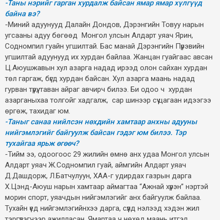
-Таны нэрийг гарган хурдалж байсан ямар ямар хүлгүүд
байна вэ?
-Миний адуунууд Далайн Дондов, Дэрэнгийн Товуу нарын
угсааны адуу бөгөөд Монгол улсын Алдарт уяач Ярин,
Содномпил гуайн угшилтай. Бас манай Дэрэнгийн Пүрэвийн
угшилтай адуунууд их хурдан байлаа. Жанцан гуайгаас авсан
Ц.Аюушжавын хул азарга надад ирээд олон сайхан хурдан
төл гаргаж, бүгд хурдан байсан. Хул азарга маань надад
гурван түрүү, таван айраг авчирч билээ. Би одоо ч хурдан
азарганыхаа толгойг хадгалж, сар шинээр сүү цагаан идээгээ
өргөж, тахидаг юм.
-Таныг санаа нийлсэн нөхдийн хамтаар анхны адууны
нийгэмлэгийг байгуулж байсан гэдэг юм билээ. Тэр
тухайгаа ярьж өгөөч?
-Тийм ээ, одоогоос 29 жилийн өмнө анх удаа Монгол улсын
Алдарт уяач Ж.Содномпил гуай, аймгийн Алдарт уяач
Д.Дашдорж, Л.Батчулуун, ХАА-г удирдах газрын дарга
Х.Цэнд-Аюуш нарын хамтаар аймагтаа “Ажнай хүрэн” нэртэй
морин спорт, уяачдын нийгэмлэгийг анх байгуулж байлаа.
Тухайн үед нийгэмлэгийнхээ дарга, сүүлд нэлээд хэдэн жил
тэргүүлэгчээр ажилласан. Ямартаа ч нөхөд маань итгэл