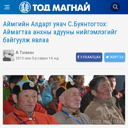
Аймгийн Алдарт уяач С.Буянтогтох:
Аймагтаа анхны адууны нийгэмлэгийг
байгуулж явлаа
А.Тэлмэн
ХУВААЛЦАХ
ЖИРГЭХ
2013 оны 5-р сарын 14 -нд