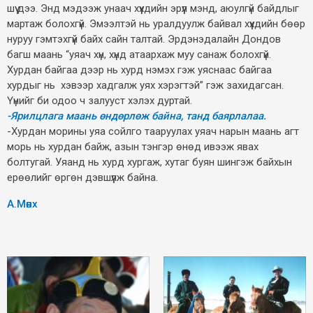
шүү дээ. Энд мэдээж унаач хүүхдийн эрүүл мэнд, аюулгүй байдлыг
мартаж болохгүй. Эмээлтэй нь уралдуулж байвал хүүхдийн бөөр
нуруу гэмтэхгүй байх сайн талтай. Эрдэнэдалайн Дондов
багш маань “уяач хүн, хүнд атаархаж муу санаж болохгүй.
Хурдан байгаа дээр нь хурд нэмэх гэж уяснаас байгаа
хурдыг нь хэвээр хадгалж уях хэрэгтэй” гэж захидагсан.
Үүнийг би одоо ч залууст хэлэх дуртай.
-Ярилцлага маань өндөрлөж байна, танд баярлалаа.
-Хурдан морины уяа сойлго тааруулах уяач нарын маань агт
морь нь хурдан байж, азын тэнгэр өнөд ивээж явах
болтугай. Уяанд нь хурд хургаж, хутаг буян шингэж байхын
ерөөлийг өргөн дэвшүүлж байна.
А.Мөнх