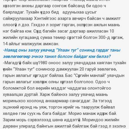
хүлээлгэн анхны даргаар сонгож байсанд би одоо ч
баярладаг. Тухайн үедээ бид адууныхаа цусыг
сайжруулахаар Хэнтийгээс азарга авчирч байсан ч амжилт
олоогүй л дээ. Гэхдээ л зориг гарган, эхлүүлсэн ажлын маань
нэг байгаа юм. Сүүлд багийн засаг даргаар ажилласан 10
жилийн хугацаанд сумаа төмөр сүрэгтэй болгон 300-д хүргэж,
14 айлыг малжуулж амжсан.
-Наяад оны залуу уяачид “Улаан туг” сонинд гардаг таны
зөвлөгөөгөөр эчнээ танил болсон байдаг юм билээ?
-Магадгүй байх шүү. 1980 оноос залуу уяачдадаа хаяглан тухайн
үеийн “Улаан туг” сониноор дамжуулан 20 гаруй зөвлөгөө,
гарын авлагыг хүргэдэг байлаа. Бас “Сүргийн манлай” уяачдын
гарын авлагыг хэвлүүлж олны хүртээл болголоо. Одоо ч
боломжтой бол өөрийн мэддэг чаддагаа олонтойгоо
хуваалцах дуртай. Харж байхнээ залуу уяачид маань
мориныхоо хоолонд анхаармаар санагддаг. За тэгээд
эцэнхий ирэнд нь уяж, торгон ирийг нь тааруулж байвал
хөлдөө гэм суух нь бага байдаг. Морио манаж идүүлж бай.
Зарим морь сэрвэлзээд шөнө иддэггүй. Мориндоо жилийн
дөрвөн улиралд байнгын ажилтай байлгаж бай гээд л эхэлнэ