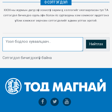
0 СЭТГЭГДЭЛ
ХХЗХ-ны журмын дагуу зүй зохисгүй зарим үг, хэллэгийг хязгаарласан тул ТА
сэтгэгдэл бичихдээ хууль зүйн болон ёс суртахууны хэм хэмжээг хүндэтгэнэ
үү. Хэм хэмжээг зөрчсөн сэтгэгдэлийг админ устгах эрхтэй.
Нийтлэх
Сэтгэгдэл бичигдээгүй байна