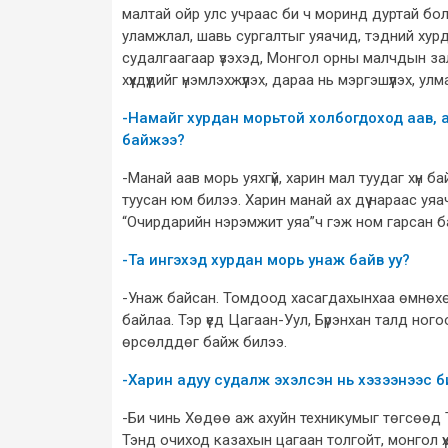
малтай ойр улс учраас би ч моринд дуртай бо
уламжлал, шавь сургалтыг уяачид, тэдний хурда
судалгаагаар үзэхэд, Монгол орны малчдын за
хүүхдүүдийг үнэмлэхжүүлэх, дараа нь мэргэшүүлэх
-Намайг хурдан морьтой холбогдоход аав, а
байжээ?
-Манай аав морь уяхгүй, харин мал туудаг хүн 
туусан юм билээ. Харин манай ах дүү нараас уя
“Очирдарийн нэрэмжит уяа”ч гэж ном гарсан байн
-Та ингэхэд хурдан морь унаж байв уу?
-Унаж байсан. Томдоод хасагдахынхаа өмнөхө
байлаа. Тэр үед Цагаан-Уул, Бүрэнхан талд ног
өрсөлддөг байж билээ.
-Харин адуу судалж эхэлсэн нь хэзээнээс б
-Би чинь Хөдөө аж ахуйн техникумыг төгсөөд
Тэнд очиход казахын цагаан толгойт, монгол үх