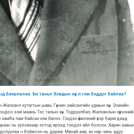
нд баярлалаа. Би таныг Ховдын хүн л гэж боддог байлаа?
йн Жалханз хутагтын шавь Гүнчин зайсангийн удмын хүн. Ээжийн
сондоо ээж маань Тэс талын хүн. Тодруулбал, Жалханзын хүрээний
үн хамба лам байсан юм билээ. Гэхдээ үймээний үеэр баригдаад
 араас нь уулзахаар хотод ирээд тэндээ айл болсон. Харин аавы
долуулаа ч бойжсон нь дөрөв. Манай аав, ах нар чинь адуу