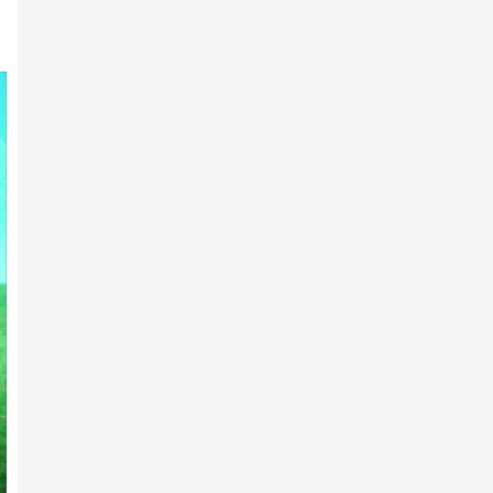
2025 оны 12-р сарын 18 -нд
Архангай аймгийн 100 жилийн
ой, хангайн бүсийн ура…
2025 оны 12-р сарын 07 -нд
Архангай аймгийн 100 жилийн
ой, хангайн бүсийн ура…
2025 оны 12-р сарын 03 -нд
Эндүүрэгдээд эзнээ олжээ
2025 оны 12-р сарын 01 -нд
Архангай аймгийн 100 жилийн
ой, хангайн бүсийн ура…
2025 оны 11-р сарын 30 -нд
Ярилцах болзол хангагдав