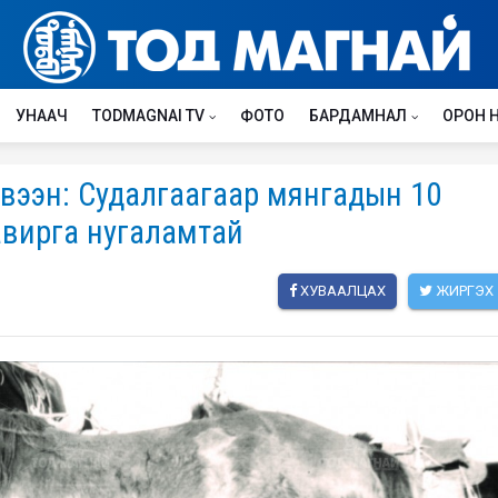
УНААЧ
TODMAGNAI TV
ФОТО
БАРДАМНАЛ
ОРОН 
эвээн: Судалгаагаар мянгадын 10
авирга нугаламтай
ХУВААЛЦАХ
ЖИРГЭХ