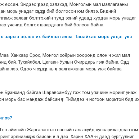
лж өссөн. Эндээс үүдээд хэлэхэд, Монголын мал маллагааны
н морь унадаг хүүхдүүд бий болгосон юм билээ. Бидний
лгамж халааг бэлтгэхийн тулд эхний удаад хурдан морь унадаг
, улмаар уяачид болгох шаардлага бий болсон байна.
х нарын нөлөө их байлаа гэлээ. Танайхан морь уядаг улс
байлаа. Ханхаар Орос, Монгол хоёрын хооронд олон ч жил мал
ачид бий. Тухайлбал, Цагаан-Уулын Очирдарь гэж байна. Сүүлд
а лээ. Одоо ч хүүхдүүд нь үе залгамжлан морь уяж байгаа.
н Бүрэнханд байгаа Шаравсамбуу гэж том уяачийн морийг унаж
оон морь бас мандаж байсан үе. Тиймдээ ч ногоон морьтой бид и
илээ?
 Төв аймгийн Жаргалантын сангийн аж ахуйд хуваарилагдсан юм.
рийг эрлийзжүүлж байсан үе л дээ. Харин ХАА-н дээд сургуулийг