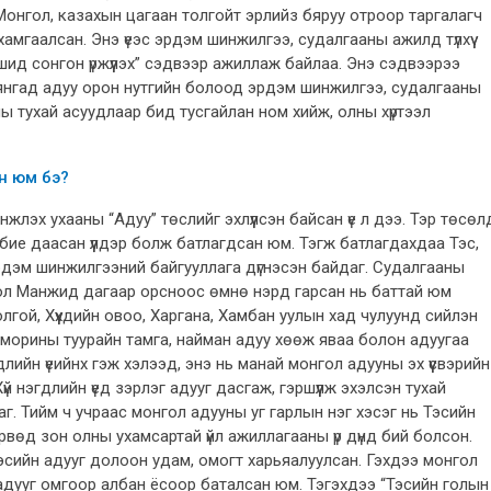
онгол, казахын цагаан толгойт эрлийз бяруу отроор таргалагч
гаалсан. Энэ үеэс эрдэм шинжилгээ, судалгааны ажилд түлхүү
шид сонгон үржүүлэх” сэдвээр ажиллаж байлаа. Энэ сэдвээрээ
янгад адуу орон нутгийн болоод эрдэм шинжилгээ, судалгааны
ны тухай асуудлаар бид тусгайлан ном хийж, олны хүртээл
н юм бэ?
жлэх ухааны “Адуу” төслийг эхлүүлсэн байсан үе л дээ. Тэр төсөл
ие даасан үүлдэр болж батлагдсан юм. Тэгж батлагдахдаа Тэс,
дэм шинжилгээний байгууллага дүгнэсэн байдаг. Судалгааны
ол Манжид дагаар орсноос өмнө нэрд гарсан нь баттай юм
гой, Хүүхдийн овоо, Харгана, Хамбан уулын хад чулуунд сийлэн
 морины туурайн тамга, найман адуу хөөж яваа болон адуугаа
длийн үеийнх гэж хэлээд, энэ нь манай монгол адууны эх үүсвэрийн
й нэгдлийн үед зэрлэг адууг дасгаж, гэршүүлж эхэлсэн тухай
 Тийм ч учраас монгол адууны уг гарлын нэг хэсэг нь Тэсийн
рвөд зон олны ухамсартай үйл ажиллагааны үр дүнд бий болсон.
сийн адууг долоон удам, омогт харьяалуулсан. Гэхдээ монгол
 адууг омгоор албан ёсоор баталсан юм. Тэгэхдээ “Тэсийн голын