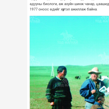
адууны биологи, аж ахуйн шинж чанар, цаашид 
1977 оноос өдийг хүртэл ажиллаж байна.