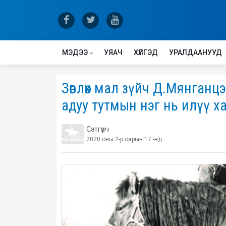
МЭДЭЭ
УЯАЧ
ХҮЛГЭД
УРАЛДААНУУД
Зөвлөх мал зүйч Д.Мянганц
адуу тутмын нэг нь илүү х
Сэтгүүлч
2020 оны 2-р сарын 17 -нд