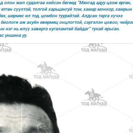
 олон жил судалгаа хийсэн бөгөөд ”Мянгад адуу цээж өргөн,
г өтгөн сүүлтэй, толгой харьцангуй том, хамар монхор, хамрын
бөх, шөрмөс ил тод, цомбон туурайтай. Алдсан тарга хүчээ
й биологи аж ахуйн өвөрмөц онцлогтой, сэргэлэн цовоо, чийрэ
н нэг нь илүү хавирга нугаламтай байдаг” тухай ярьсан.
с уншина уу.