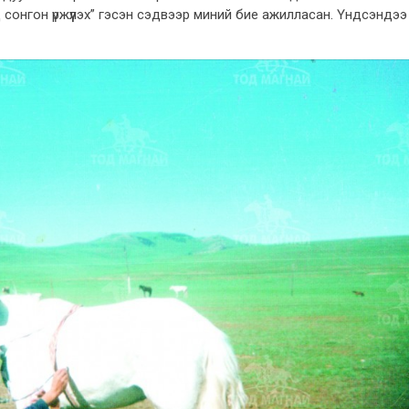
сонгон үржүүлэх” гэсэн сэдвээр миний бие ажилласан. Үндсэндээ