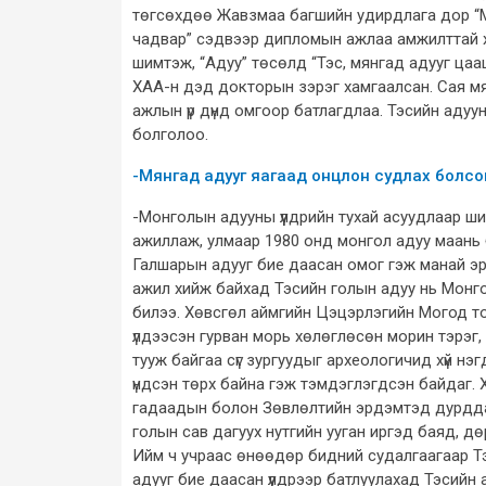
төгсөхдөө Жавзмаа багшийн удирдлага дор “М
чадвар” сэдвээр дипломын ажлаа амжилттай хам
шимтэж, “Адуу” төсөлд “Тэс, мянгад адууг цаа
ХАА-н дэд докторын зэрэг хамгаалсан. Сая м
ажлын үр дүнд омгоор батлагдлаа. Тэсийн адуу
болголоо.
-Мянгад адууг яагаад онцлон судлах болсо
-Монголын адууны үүлдрийн тухай асуудлаар шин
ажиллаж, улмаар 1980 онд монгол адуу маань б
Галшарын адууг бие даасан омог гэж манай эр
ажил хийж байхад Тэсийн голын адуу нь Монг
билээ. Хөвсгөл аймгийн Цэцэрлэгийн Могод тол
үлдээсэн гурван морь хөлөглөсөн морин тэрэг,
тууж байгаа сүг зургуудыг археологичид хүй нэг
үндсэн төрх байна гэж тэмдэглэгдсэн байдаг. Хү
гадаадын болон Зөвлөлтийн эрдэмтэд дурддаг.
голын сав дагуух нутгийн ууган иргэд баяд, дө
Ийм ч учраас өнөөдөр бидний судалгаагаар Тэ
адууг бие даасан үүлдрээр батлуулахад Тэсийн