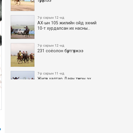
түрүүллээ
7-р сарын 12 -нд
АХ-ын 105 жилийн ойд эхний
10-т хурдалсан их насны…
7-р сарын 12 -нд
231 соёолон бүртгүүлжээ
7-р сарын 11 -нд
Жигүүр халтар Даян түмэн эх
боллоо
7-р сарын 11 -нд
АХ-ын 105 жилийн ойд эхний
10-т хурдалсан азаргану…
э
7-р сарын 11 -нд