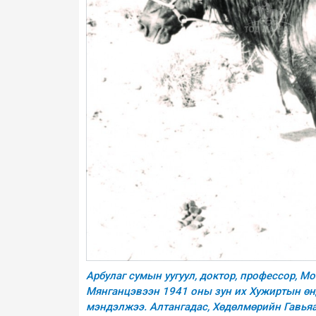
Арбулаг сумын уугуул, доктор, профессор, М
Мянганцэвээн 1941 оны зун их Хужиртын өнд
мэндэлжээ. Алтангадас, Хөдөлмөрийн Гавьяа