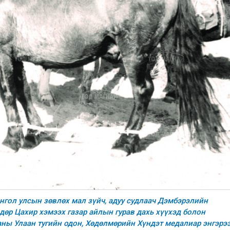
онгол улсын зөвлөх мал зүйч, адуу судлаач Дэмбэрэлийн
өр Цахир хэмээх газар айлын гурав дахь хүүхэд болон
ны Улаан тугийн одон, Хөдөлмөрийн Хүндэт медалиар энгэрэ