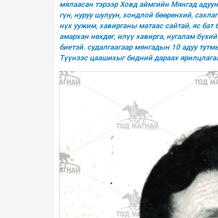
мялаасан тэрээр Ховд аймгийн Мянгад адуунд
гүн, нуруу шулуун, хондлой бөөрөнхий, сахла
нүх уужим, хавирганы матаас сайтай, яс бат 
амархан нөхдөг, илүү хавирга, нугалам бүхи
биетэй. судалгаагаар мянгадын 10 адуу тутмы
Түүнээс цаашихыг бидний дараах ярилцлагаа