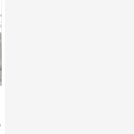
7-р сарын 10 -нд
Гарааны зурхай руу 180
хязаалан хөдөллөө
7-р сарын 10 -нд
Хүйн долоон худагийн эргэн
тойронд
7-р сарын 10 -нд
МУ-ын Манлай уяач
Б.Сүхбаатар: Хэмжилтэнд
сэтгэл х…
7-р сарын 10 -нд
АХ-ын 105 жилийн ойд 242
хязаалан бүртгүүлжээ
2026 оны 2-р сарын 11 -нд
н
Айл хэсье, адуу харъя-
Г.Хадбаатар