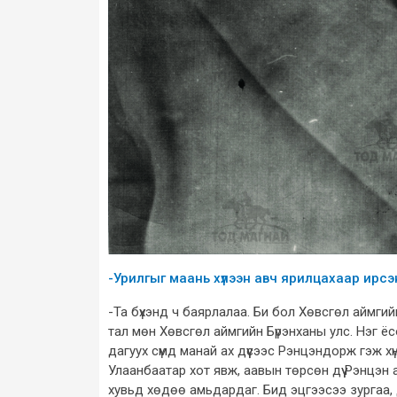
-Урилгыг маань хүлээн авч ярилцахаар ирсэ
-Та бүхэнд ч баярлалаа. Би бол Хөвсгөл аймги
тал мөн Хөвсгөл аймгийн Бүрэнханы улс. Нэг ё
дагуух сүмд манай ах дүүсээс Рэнцэндорж гэж х
Улаанбаатар хот явж, аавын төрсөн дүү Рэнцэн
хувьд хөдөө амьдардаг. Бид эцгээсээ зургаа, 