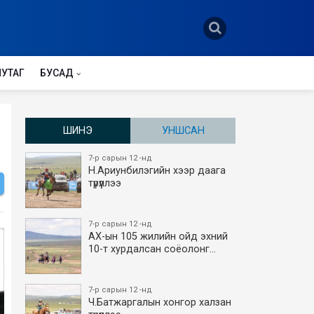
НУТАГ
БУСАД
ШИНЭ
УНШСАН
7-р сарын 12 -нд
Н.Ариунбилэгийн хээр даага
түрүүллээ
7-р сарын 12 -нд
АХ-ын 105 жилийн ойд эхний
10-т хурдалсан соёолонг…
7-р сарын 12 -нд
Ч.Батжаргалын хонгор халзан