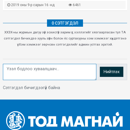
2019 оны 9-р сарын 16 -нд
6461
0 СЭТГЭГДЭЛ
ХХЗХ-ны журмын дагуу зүй зохисгүй зарим үг, хэллэгийг хязгаарласан тул ТА
сэтгэгдэл бичихдээ хууль зүйн болон ёс суртахууны хэм хэмжээг хүндэтгэнэ
үү. Хэм хэмжээг зөрчсөн сэтгэгдэлийг админ устгах эрхтэй.
Нийтлэх
Сэтгэгдэл бичигдээгүй байна