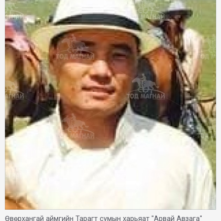
Өвөрхангай аймгийн Тарагт сумын харьяат "Арвай Авзага"