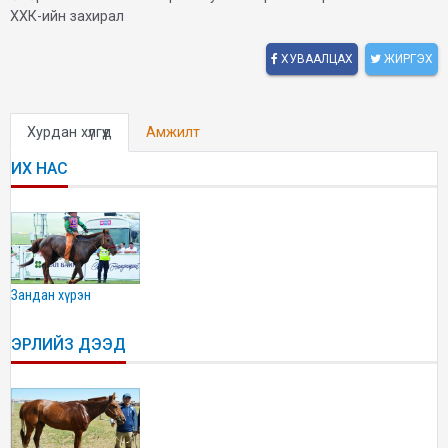
ХХК-ийн захирал
ХУВААЛЦАХ
ЖИРГЭХ
Хурдан хүлгүүд
Амжилт
ИХ НАС
зандан хүрэн
ЭРЛИЙЗ ДЭЭД