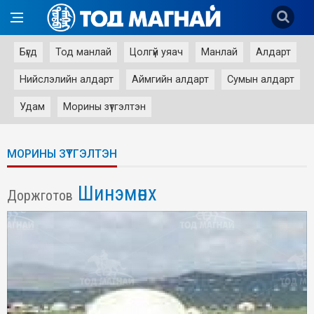
Бүгд
Тод манлай
Цолгүй уяач
Манлай
Алдарт
Нийслэлийн алдарт
Аймгийн алдарт
Сумын алдарт
Удам
Морины зүтгэлтэн
МОРИНЫ ЗҮТГЭЛТЭН
Шинэмөнх
Доржготов