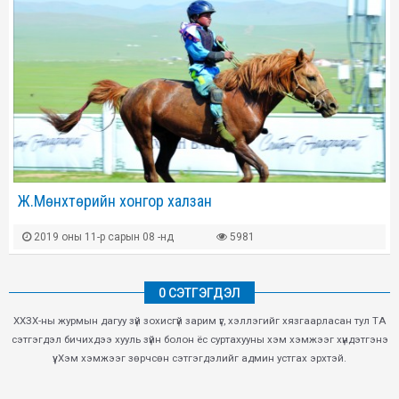
Ж.Мөнхтөрийн хонгор халзан
2019 оны 11-р сарын 08 -нд
5981
0 СЭТГЭГДЭЛ
ХХЗХ-ны журмын дагуу зүй зохисгүй зарим үг, хэллэгийг хязгаарласан тул ТА
сэтгэгдэл бичихдээ хууль зүйн болон ёс суртахууны хэм хэмжээг хүндэтгэнэ
үү. Хэм хэмжээг зөрчсөн сэтгэгдэлийг админ устгах эрхтэй.