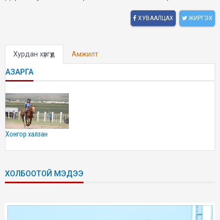
ХУВААЛЦАХ
ЖИРГЭХ
Хурдан хүлгүүд
Амжилт
АЗАРГА
хонгор халзан
ХОЛБООТОЙ МЭДЭЭ