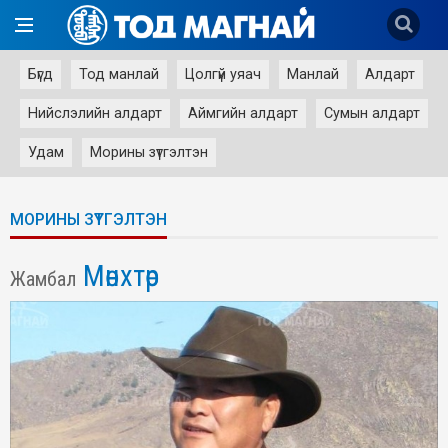
Бүгд
Тод манлай
Цолгүй уяач
Манлай
Алдарт
Нийслэлийн алдарт
Аймгийн алдарт
Сумын алдарт
Удам
Морины зүтгэлтэн
МОРИНЫ ЗҮТГЭЛТЭН
Мөнхтөр
Жамбал