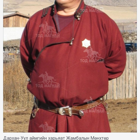
Дархан-Уул аймгийн харьяат Жамбалын Мөнхтөр