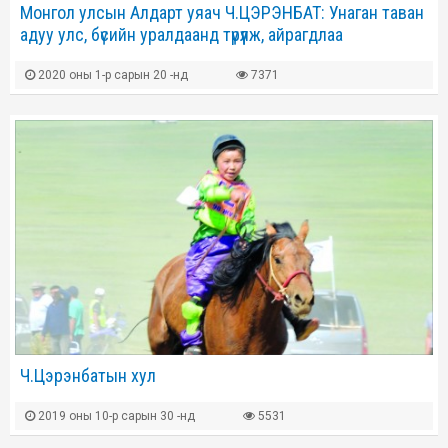
Монгол улсын Алдарт уяач Ч.ЦЭРЭНБАТ: Унаган таван
адуу улс, бүсийн уралдаанд түрүүлж, айрагдлаа
2020 оны 1-р сарын 20 -нд
7371
Ч.Цэрэнбатын хул
2019 оны 10-р сарын 30 -нд
5531