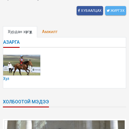
ХУВААЛЦАХ
ЖИРГЭХ
Хурдан хүлгүүд
Амжилт
АЗАРГА
хул
ХОЛБООТОЙ МЭДЭЭ