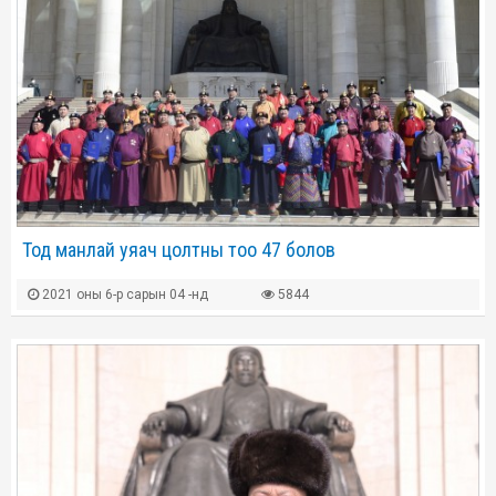
Тод манлай уяач цолтны тоо 47 болов
2021 оны 6-р сарын 04 -нд
5844