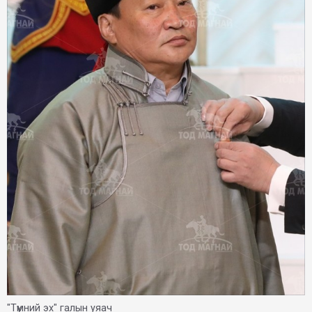
"Түмний эх" галын уяач