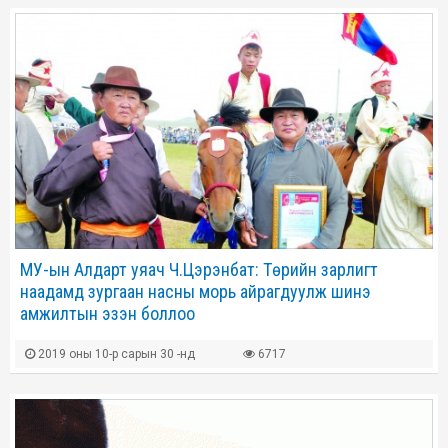
МУ-ын Алдарт уяач Ч.Цэрэнбат: Төрийн зарлигт
наадамд зургаан насны морь айрагдуулж шинэ
амжилтын эзэн боллоо
2019 оны 10-р сарын 30 -нд
6717