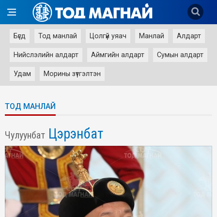
Бүгд
Тод манлай
Цолгүй уяач
Манлай
Алдарт
Нийслэлийн алдарт
Аймгийн алдарт
Сумын алдарт
Удам
Морины зүтгэлтэн
ТОД МАНЛАЙ
Цэрэнбат
Чулуунбат