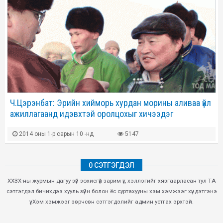
Ч.Цэрэнбат: Эрийн хийморь хурдан морины аливаа үйл
ажиллагаанд идэвхтэй оролцохыг хичээдэг
2014 оны 1-р сарын 10 -нд
5147
0 СЭТГЭГДЭЛ
ХХЗХ-ны журмын дагуу зүй зохисгүй зарим үг, хэллэгийг хязгаарласан тул ТА
сэтгэгдэл бичихдээ хууль зүйн болон ёс суртахууны хэм хэмжээг хүндэтгэнэ
үү. Хэм хэмжээг зөрчсөн сэтгэгдэлийг админ устгах эрхтэй.