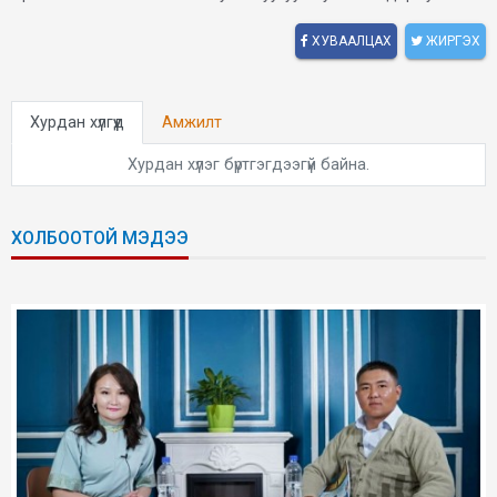
ХУВААЛЦАХ
ЖИРГЭХ
Хурдан хүлгүүд
Амжилт
Хурдан хүлэг бүртгэгдээгүй байна.
ХОЛБООТОЙ МЭДЭЭ