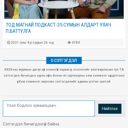
ТОД МАГНАЙ ПОДКАСТ-35:СУМЫН АЛДАРТ УЯАЧ
П.БАТТУЛГА
2021 оны 4-р сарын 26 -нд
4784
0 СЭТГЭГДЭЛ
ХХЗХ-ны журмын дагуу зүй зохисгүй зарим үг, хэллэгийг хязгаарласан тул ТА
сэтгэгдэл бичихдээ хууль зүйн болон ёс суртахууны хэм хэмжээг хүндэтгэнэ
үү. Хэм хэмжээг зөрчсөн сэтгэгдэлийг админ устгах эрхтэй.
Нийтлэх
Сэтгэгдэл бичигдээгүй байна