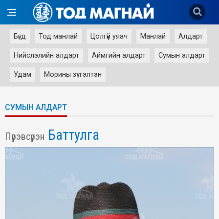
Бүгд
Тод манлай
Цолгүй уяач
Манлай
Алдарт
Нийслэлийн алдарт
Аймгийн алдарт
Сумын алдарт
Удам
Морины зүтгэлтэн
СУМЫН АЛДАРТ
Баттулга
Пүрэвсүрэн