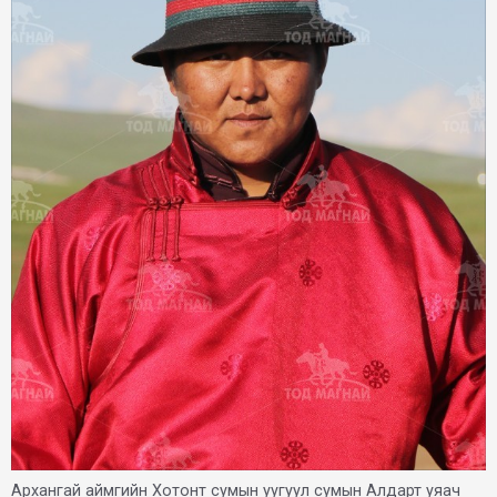
Архангай аймгийн Хотонт сумын уугуул сумын Алдарт уяач