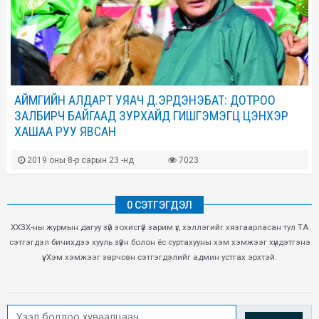
АЙМГИЙН АЛДАРТ УЯАЧ Д.ЭРДЭНЭБАТ: ДОТРОО
ЗАЛБИРЧ БАЙГААД ЗУРХАЙД ГИШГЭМЭГЦ ЦЭНХЭР
ХАШАА РУУ ЯВСАН
2019 оны 8-р сарын 23 -нд
7023
0 СЭТГЭГДЭЛ
ХХЗХ-ны журмын дагуу зүй зохисгүй зарим үг, хэллэгийг хязгаарласан тул ТА
сэтгэгдэл бичихдээ хууль зүйн болон ёс суртахууны хэм хэмжээг хүндэтгэнэ
үү. Хэм хэмжээг зөрчсөн сэтгэгдэлийг админ устгах эрхтэй.