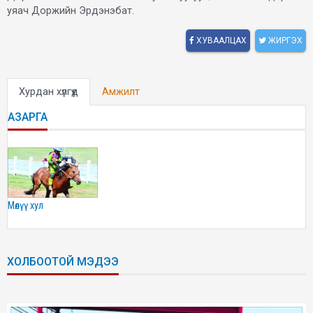
уяач Доржийн Эрдэнэбат.
ХУВААЛЦАХ
ЖИРГЭХ
Хурдан хүлгүүд
Амжилт
АЗАРГА
мөлүү хул
ХОЛБООТОЙ МЭДЭЭ