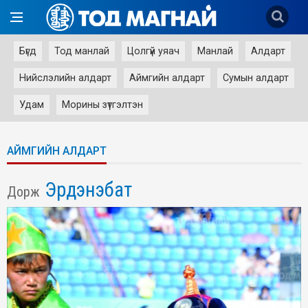
Бүгд
Тод манлай
Цолгүй уяач
Манлай
Алдарт
Нийслэлийн алдарт
Аймгийн алдарт
Сумын алдарт
Удам
Морины зүтгэлтэн
АЙМГИЙН АЛДАРТ
Эрдэнэбат
Дорж