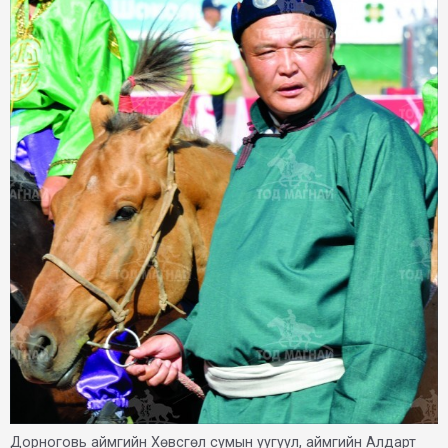
Дорноговь аймгийн Хөвсгөл сумын уугуул, аймгийн Алдарт