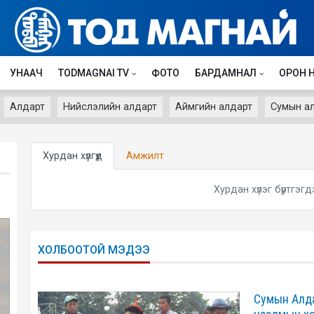
УНААЧ
TODMAGNAI TV
ФОТО
БАРДАМНАЛ
ОРОН 
Алдарт
Нийслэлийн алдарт
Аймгийн алдарт
Сумын а
Хурдан хүлгүүд
Амжилт
Хурдан хүлэг бүртгэгд
ХОЛБООТОЙ МЭДЭЭ
Сумын Алда