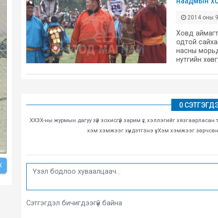
наадмын хо
2014 оны 9
Ховд аймагт
одтой сайхан
насны морьд
нутгийн хөвг
0 СЭТГЭГД
ХХЗХ-ны журмын дагуу зүй зохисгүй зарим үг, хэллэгийг хязгаарласан 
хэм хэмжээг хүндэтгэнэ үү. Хэм хэмжээг зөрчсө
Х
Сэтгэгдэл бичигдээгүй байна