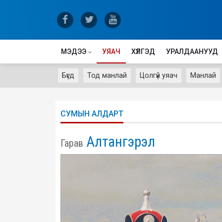
МЭДЭЭ
УЯАЧ
ХҮЛГЭД
УРАЛДААНУУД
Бүгд
Тод манлай
Цолгүй уяач
Манлай
СУМЫН АЛДАРТ
Алтангэрэл
Гарав