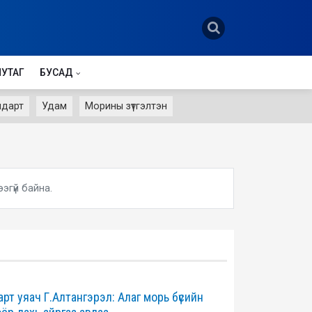
НУТАГ
БУСАД
лдарт
Удам
Морины зүтгэлтэн
ээгүй байна.
рт уяач Г.Алтангэрэл: Алаг морь бүсийн