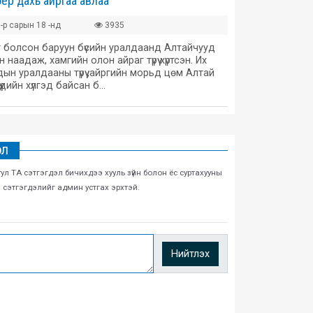
ёр дахь айргаа авлаа
-р сарын 18 -нд
3935
 болсон баруун бүсийн уралдаанд Алтайчууд
 наадаж, хамгийн олон айраг түрүү хүртсэн. Их
ын уралдааны түрүү ,айргийн морьд цөм Алтай
үүдийн хүлгэд байсан б…
ЭЛ
тул ТА сэтгэгдэл бичихдээ хууль зүйн болон ёс суртахууны
н сэтгэгдэлийг админ устгах эрхтэй.
Нийтлэх