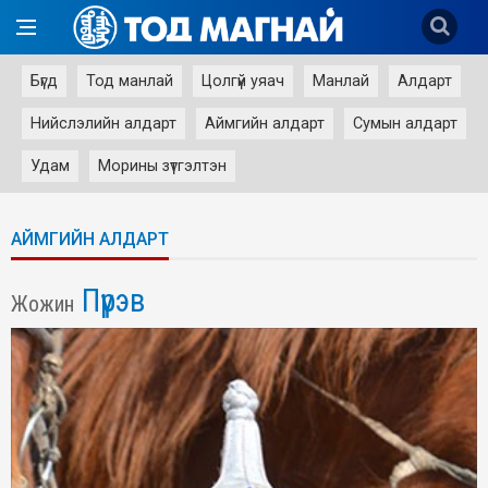
Бүгд
Тод манлай
Цолгүй уяач
Манлай
Алдарт
Нийслэлийн алдарт
Аймгийн алдарт
Сумын алдарт
Удам
Морины зүтгэлтэн
АЙМГИЙН АЛДАРТ
Пүрэв
Жожин