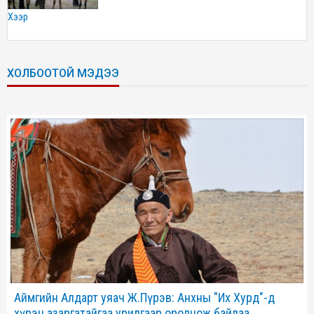
хээр
ХОЛБООТОЙ МЭДЭЭ
Аймгийн Алдарт уяач Ж.Пүрэв: Анхны "Их Хурд"-д
хүрэн азаргатайгаа урилгаар оролцож байлаа