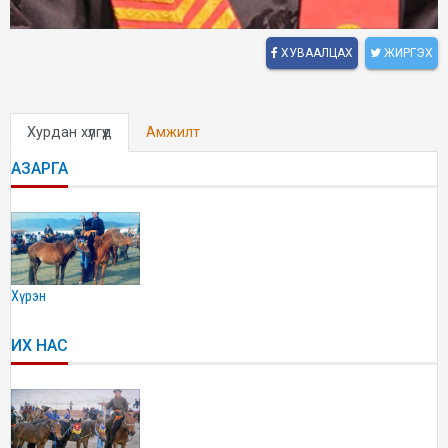
ХУВААЛЦАХ
ЖИРГЭХ
Хурдан хүлгүүд
Амжилт
АЗАРГА
хүрэн
ИХ НАС