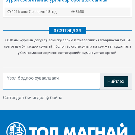
2016 оны 7-р сарын 18 -нд
8658
0 СЭТГЭГДЭЛ
ХХЗХ-ны журмын дагуу зүй зохисгүй зарим үг, хэллэгийг хязгаарласан тул ТА
сэтгэгдэл бичихдээ хууль зүйн болон ёс суртахууны хэм хэмжээг хүндэтгэнэ
үү. Хэм хэмжээг зөрчсөн сэтгэгдэлийг админ устгах эрхтэй.
Нийтлэх
Сэтгэгдэл бичигдээгүй байна