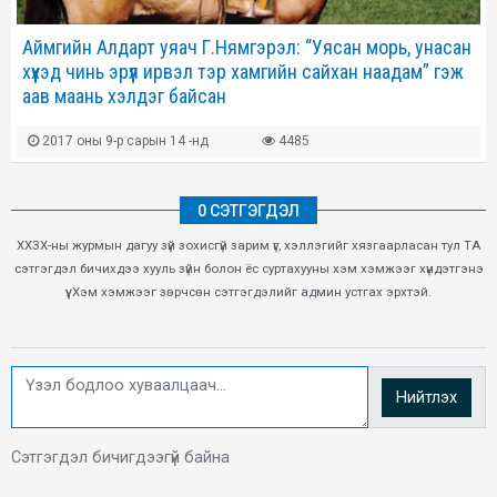
Аймгийн Алдарт уяач Г.Нямгэрэл: “Уясан морь, унасан
хүүхэд чинь эрүүл ирвэл тэр хамгийн сайхан наадам” гэж
аав маань хэлдэг байсан
2017 оны 9-р сарын 14 -нд
4485
0 СЭТГЭГДЭЛ
ХХЗХ-ны журмын дагуу зүй зохисгүй зарим үг, хэллэгийг хязгаарласан тул ТА
сэтгэгдэл бичихдээ хууль зүйн болон ёс суртахууны хэм хэмжээг хүндэтгэнэ
үү. Хэм хэмжээг зөрчсөн сэтгэгдэлийг админ устгах эрхтэй.
Нийтлэх
Сэтгэгдэл бичигдээгүй байна