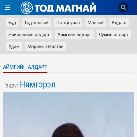
Бүгд
Тод манлай
Цолгүй уяач
Манлай
Алдарт
Нийслэлийн алдарт
Аймгийн алдарт
Сумын алдарт
Удам
Морины зүтгэлтэн
АЙМГИЙН АЛДАРТ
Нямгэрэл
Гэцэл