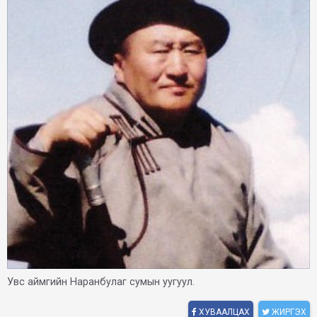
Увс аймгийн Наранбулаг сумын уугуул.
ХУВААЛЦАХ
ЖИРГЭХ