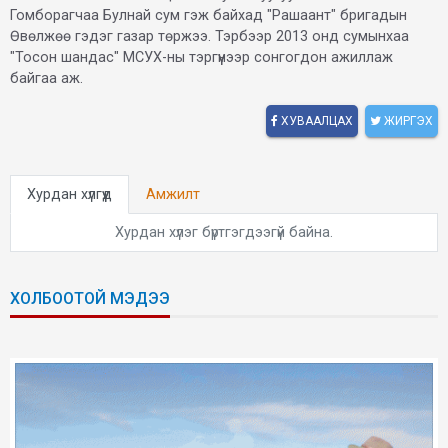
Гомборагчаа Булнай сум гэж байхад "Рашаант" бригадын
Өвөлжөө гэдэг газар төржээ. Тэрбээр 2013 онд сумынхаа
"Тосон шандас" МСУХ-ны тэргүүнээр сонгогдон ажиллаж
байгаа аж.
ХУВААЛЦАХ
ЖИРГЭХ
Хурдан хүлгүүд
Амжилт
Хурдан хүлэг бүртгэгдээгүй байна.
ХОЛБООТОЙ МЭДЭЭ