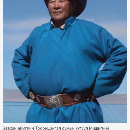
Завхан аймгийн Тосонцэнгэл сумын уугуул Мишигийн