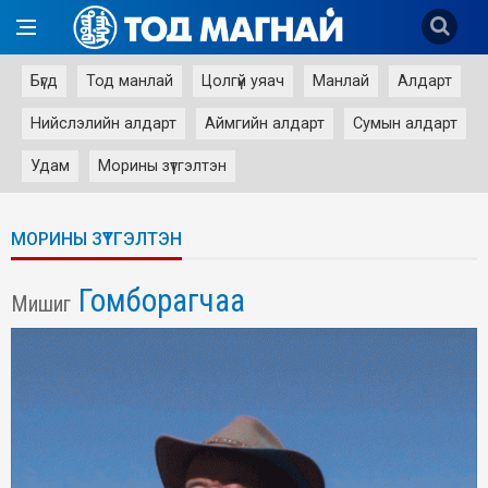
Бүгд
Тод манлай
Цолгүй уяач
Манлай
Алдарт
Нийслэлийн алдарт
Аймгийн алдарт
Сумын алдарт
Удам
Морины зүтгэлтэн
МОРИНЫ ЗҮТГЭЛТЭН
Гомборагчаа
Мишиг