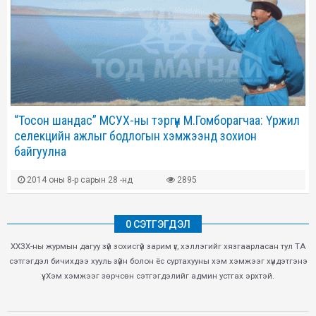
“Тосон шандас” МСУХ-ны тэргүүн М.Гомборагчаа: Үржил
селекцийн ажлыг бодлогын хэмжээнд зохион
байгуулна
2014 оны 8-р сарын 28 -нд
2895
0 СЭТГЭГДЭЛ
ХХЗХ-ны журмын дагуу зүй зохисгүй зарим үг, хэллэгийг хязгаарласан тул ТА
сэтгэгдэл бичихдээ хууль зүйн болон ёс суртахууны хэм хэмжээг хүндэтгэнэ
үү. Хэм хэмжээг зөрчсөн сэтгэгдэлийг админ устгах эрхтэй.